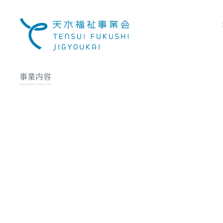
社
会
福
祉
法
人
事業内容
天
水
福
祉
事
業
会