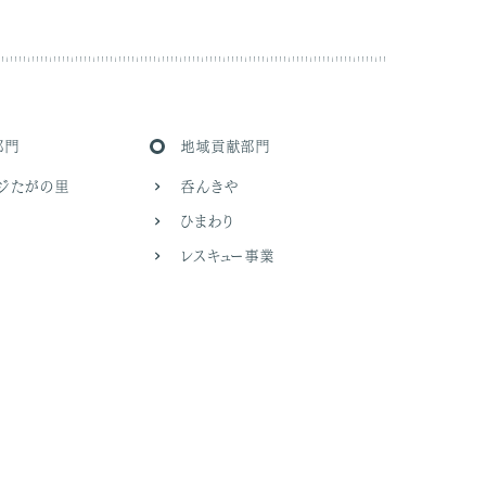
部門
地域貢献部門
ッジたがの里
呑んきや
ひまわり
レスキュー事業