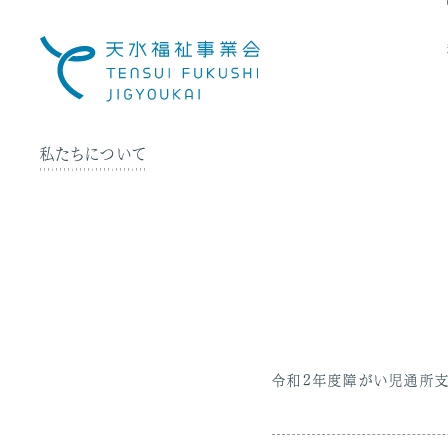
社
会
福
祉
法
人
私たちについて
天
水
福
祉
事
業
会
令和2年度障がい児通所支