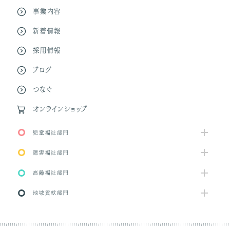
事業内容
新着情報
採用情報
ブログ
つなぐ
オンラインショップ
児童福祉部門
小天保育園
障害福祉部門
若宮児童館・児童クラブ
天水生命学園
高齢福祉部門
天水子育てほっとルーム
第二天水学園
ケアビレッジたがの里
地域貢献部門
睦合保育園
相談支援センターたまな
きらめき
呑んきや
でんでん
365日
ひまわり