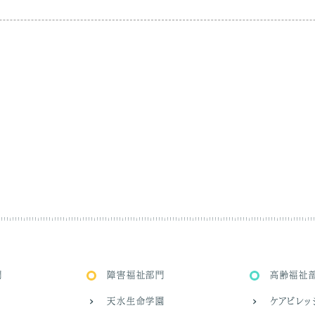
門
障害福祉部門
高齢福祉
天水生命学園
ケアビレ