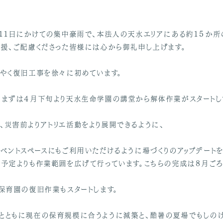
ら１１日にかけての集中豪雨で、本法人の天水エリアにある約１５か
支援、ご配慮くださった皆様には心から御礼申し上げます。
うやく復旧工事を徐々に初めています。
、まずは４月下旬より天水生命学園の講堂から解体作業がスタートし
、災害前よりアトリエ活動をより展開できるように、
ベントスペースにもご利用いただけるように場づくりのアップデート
り予定よりも作業範囲を広げて行っています。こちらの完成は８月ごろ
保育園の復旧作業もスタートします。
とともに現在の保育規模に合うように減築と、酷暑の夏場でもしの