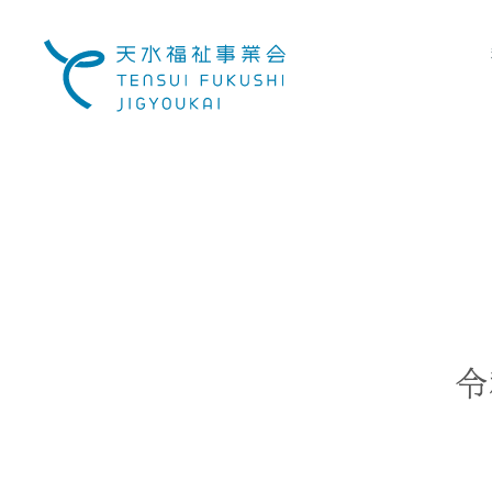
社
会
福
祉
法
人
天
水
福
祉
事
業
会
令