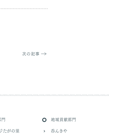
次の記事
部門
地域貢献部門
ッジたがの里
呑んきや