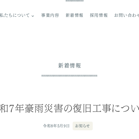
私たちについて
事業内容
新着情報
採用情報
お問い合わ
ご挨拶
理念
新着情報
法人概要
組織図
沿革
情報公開
和7年豪雨災害の復旧工事につ
令和8年5月9日
お知らせ